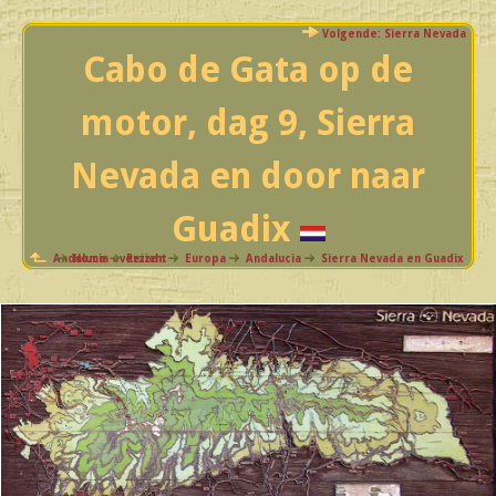
Volgende: Sierra Nevada
Cabo de Gata op de
motor, dag 9, Sierra
Nevada en door naar
Guadix
Andalucia overzicht
Home
Reizen
Europa
Andalucia
Sierra Nevada en Guadix