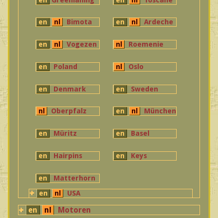
en
nl
Bimota
en
nl
Ardeche
en
nl
Vogezen
nl
Roemenie
en
Poland
nl
Oslo
en
Denmark
en
Sweden
nl
Oberpfalz
en
nl
München
en
Müritz
en
Basel
en
Hairpins
en
Keys
en
Matterhorn
en
nl
USA
en
nl
Motoren