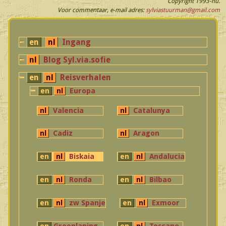
Copyright 1993-nu.
Voor commentaar, e-mail adres:
sylviastuurman@gmail.com
en
nl
Ingang
nl
Blog Syl.via.sofie
en
nl
Reisverhalen
en
nl
Europa
nl
Valencia
nl
Catalunya
nl
Cadiz
nl
Aragon
en
nl
Biskaia
en
nl
Andalucia
en
nl
Ronda
en
nl
Bilbao
en
nl
zw Spanje
en
nl
Exmoor
en
Greenlaning
en
nl
Toscane