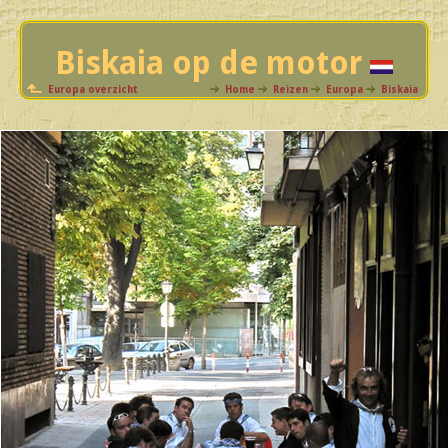
Biskaia op de motor
Europa overzicht
Home
Reizen
Europa
Biskaia