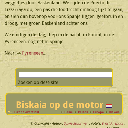
weggetjes door Baskenland. We rijden de Puerto de
Lizzarraga op, een pas die loodrecht omhoog lijkt te gaan,
en zien dan bovenop voor ons Spanje liggen: geelbruin en
droog, met groen Baskenland achter ons.
We eindigen de dag, diep in de nacht, in Roncal, in de
Pyreneeën, nog net in Spanje.
Naar
Pyreneeën
...
Zoeken op deze site
Biskaia op de motor
Europa overzicht
Home
Reizen
Europa
Biskaia
© Copyright - Auteur:
Sylvia
Stuurman
, Foto's:
Ernst
Anepool
.