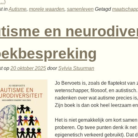
r…)
t in
Autisme
,
morele waarden
,
samenleven
Getagd
maatschapp
tisme en neurodiver
ekbespreking
st op
20 oktober 2025
door
Sylvia Stuurman
Jo Bervoets is, zoals de flaptekst van 
wetenschapper, filosoof, en autistisch
nadenken over wat autisme precies is, 
Zijn boek is dan ook heel leerzaam en
Het is niet gemakkelijk om kort samen t
proberen. Op twee punten denk ik net e
epigenetisch verkeerd gebruikt). Dat 