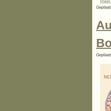
(mee
Geplaats
Au
Bo
Geplaat