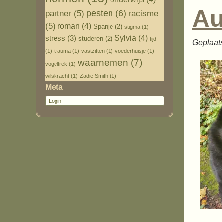
Au
pesten
(6)
partner
(5)
racisme
(5)
roman
(4)
Spanje
(2)
stigma
(1)
Sylvia
(4)
stress
(3)
studeren
(2)
tijd
Geplaat
(1)
trauma
(1)
vastzitten
(1)
voederhuisje
(1)
waarnemen
(7)
vogeltrek
(1)
wilskracht
(1)
Zadie Smith
(1)
Meta
Login