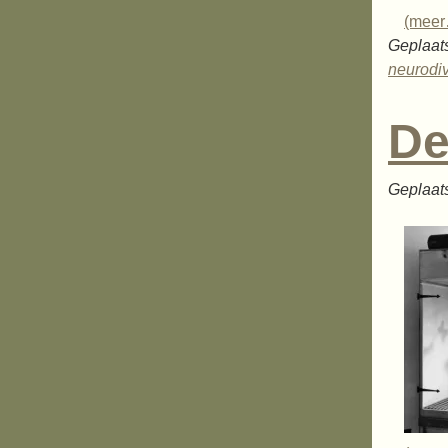
(mee
Geplaats
neurodiv
De
Geplaat