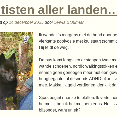
tisten aller landen
st op
14 december 2025
door
Sylvia Stuurman
Ik wandel ’s morgens met de hond door het
vierkante poolvosje met krulstaart (sommi
Hij leidt de weg.
De bus komt langs, en er stappen twee me
wandelschoenen, nordic walkingstokken e
nemen geen genoegen meer met een gewoon
hoogbegaafd, of desnoods ADHD of autism
mee. Makkelijk geld verdienen, denk ik da
Sjors begint naar ze te blaffen. Ik vertel 
heimelijk ben ik het met hem eens. Het is z
bijzonder, want uniek?