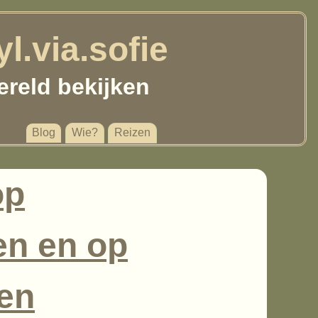
yl.via.sofie
ereld bekijken
Blog
Wie?
Reizen
op
en en op
en