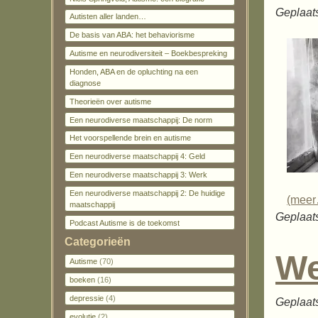
Geplaat
Autisten aller landen…
De basis van ABA: het behaviorisme
Autisme en neurodiversiteit – Boekbespreking
Honden, ABA en de opluchting na een
diagnose
Theorieën over autisme
Een neurodiverse maatschappij: De norm
Het voorspellende brein en autisme
Een neurodiverse maatschappij 4: Geld
Een neurodiverse maatschappij 3: Werk
Een neurodiverse maatschappij 2: De huidige
(mee
maatschappij
Geplaats
Podcast Autisme is de toekomst
Categorieën
We
Autisme
(70)
boeken
(16)
depressie
(4)
Geplaat
evolutie
(2)