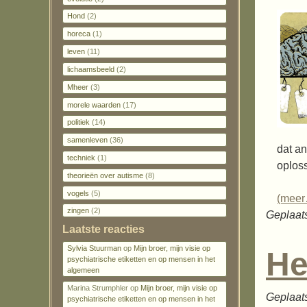
Hond
(2)
horeca
(1)
leven
(11)
lichaamsbeeld
(2)
Mheer
(3)
morele waarden
(17)
politiek
(14)
samenleven
(36)
dat an
techniek
(1)
oploss
theorieën over autisme
(8)
vogels
(5)
(mee
zingen
(2)
Geplaats
Laatste reacties
Sylvia Stuurman
op
Mijn broer, mijn visie op
He
psychiatrische etiketten en op mensen in het
algemeen
Marina Strumphler
op
Mijn broer, mijn visie op
Geplaat
psychiatrische etiketten en op mensen in het