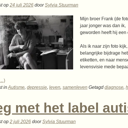
st op
24 juli 2026
door
Sylvia Stuurman
Mijn broer Frank (de fo
jaar jonger was dan ik, 
geworden heeft hij een 
Als ik naar zijn foto kij
belangrijke bijdrage he
etiketten, en naar mense
levensvisie mede bepaa
r…)
t in
Autisme
,
depressie
,
leven
,
samenleven
Getagd
diagnose
,
g met het label au
st op
2 juli 2026
door
Sylvia Stuurman