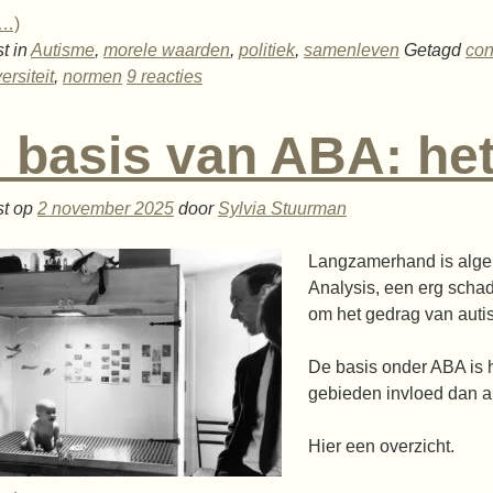
r…)
t in
Autisme
,
morele waarden
,
politiek
,
samenleven
Getagd
con
ersiteit
,
normen
9 reacties
 basis van ABA: he
st op
2 november 2025
door
Sylvia Stuurman
Langzamerhand is alge
Analysis, een erg schade
om het gedrag van autis
De basis onder ABA is h
gebieden invloed dan a
Hier een overzicht.