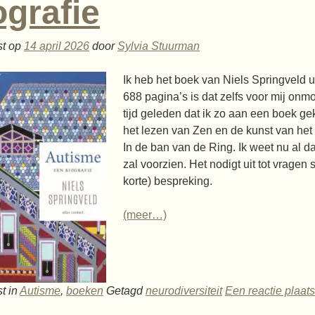
ografie
st op
14 april 2026
door
Sylvia Stuurman
Ik heb het boek van Niels Springveld u
688 pagina’s is dat zelfs voor mij onmo
tijd geleden dat ik zo aan een boek gek
het lezen van Zen en de kunst van he
In de ban van de Ring. Ik weet nu al d
zal voorzien. Het nodigt uit tot vragen 
korte) bespreking.
(meer…)
t in
Autisme
,
boeken
Getagd
neurodiversiteit
Een reactie plaat