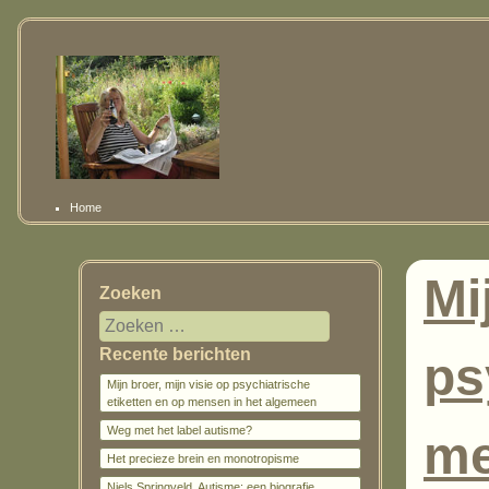
Home
Mi
Zoeken
Recente berichten
ps
Mijn broer, mijn visie op psychiatrische
etiketten en op mensen in het algemeen
Weg met het label autisme?
me
Het precieze brein en monotropisme
Niels Springveld, Autisme: een biografie