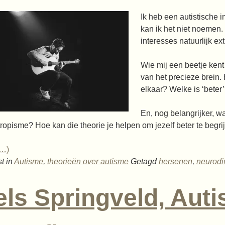
Ik heb een autistische i
kan ik het niet noemen. 
interesses natuurlijk ex
Wie mij een beetje kent
van het precieze brein.
elkaar? Welke is ‘beter
En, nog belangrijker, wa
opisme? Hoe kan die theorie je helpen om jezelf beter te begrij
r…)
t in
Autisme
,
theorieën over autisme
Getagd
hersenen
,
neurodiv
els Springveld, Aut