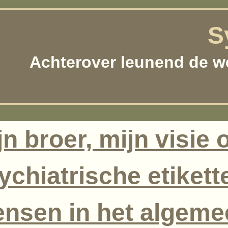
S
Achterover leunend de w
jn broer, mijn visie 
ychiatrische etikett
nsen in het algeme