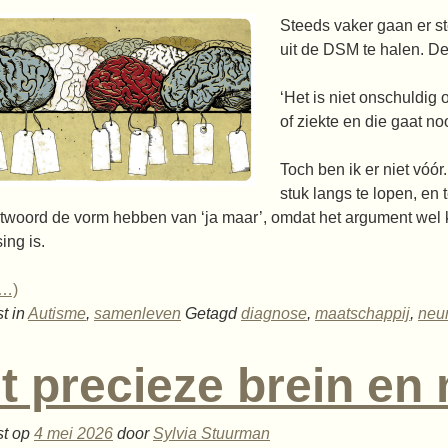
Steeds vaker gaan er 
uit de DSM te halen. D
‘Het is niet onschuldig
of ziekte en die gaat no
Toch ben ik er niet vóór
stuk langs te lopen, en t
twoord de vorm hebben van ‘ja maar’, omdat het argument wel kl
ing is.
r…)
t in
Autisme
,
samenleven
Getagd
diagnose
,
maatschappij
,
neur
t precieze brein e
st op
4 mei 2026
door
Sylvia Stuurman