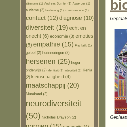
bi
altruisme
(1)
Andreas Burnier
(1)
Asperger
(1)
autisme
(2)
beslissing
(1)
communicatie
(1)
contact
(12)
diagnose
(10)
Geplaat
diversiteit
(19)
echt en
onecht
(6)
emoties
economie
(3)
empathie
(15)
(6)
Frankrijk
(1)
geloof
(2)
herinneringen
(2)
hersenen
(25)
hoger
onderwijs
(2)
Kenia
identiteit
(1)
integriteit
(1)
kleinschaligheid
(4)
(2)
maatschappij
(20)
Murakami
(2)
neurodiversiteit
(50)
Geplaats
Nicholas Drayson
(2)
normen
(15)
onderwijs
(4)