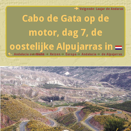
Volgende: Laujar de Andarax
Cabo de Gata op de
motor, dag 7, de
oostelijke Alpujarras in
Andalucia overzicht
Home
Reizen
Europa
Andalucia
de Alpujarras