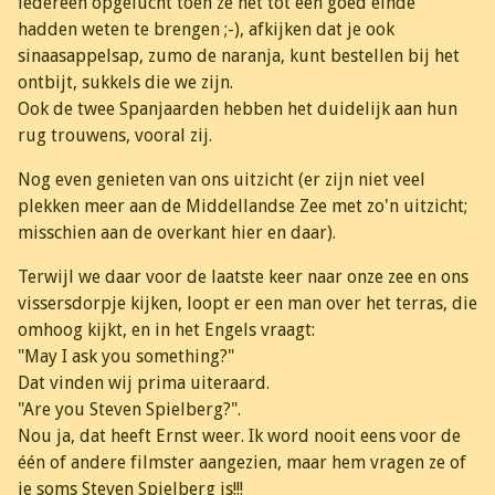
iedereen opgelucht toen ze het tot een goed einde
hadden weten te brengen ;-), afkijken dat je ook
sinaasappelsap, zumo de naranja, kunt bestellen bij het
ontbijt, sukkels die we zijn.
Ook de twee Spanjaarden hebben het duidelijk aan hun
rug trouwens, vooral zij.
Nog even genieten van ons uitzicht (er zijn niet veel
plekken meer aan de Middellandse Zee met zo'n uitzicht;
misschien aan de overkant hier en daar).
Terwijl we daar voor de laatste keer naar onze zee en ons
vissersdorpje kijken, loopt er een man over het terras, die
omhoog kijkt, en in het Engels vraagt:
"May I ask you something?"
Dat vinden wij prima uiteraard.
"Are you Steven Spielberg?".
Nou ja, dat heeft Ernst weer. Ik word nooit eens voor de
één of andere filmster aangezien, maar hem vragen ze of
ie soms Steven Spielberg is!!!