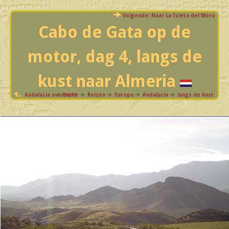
Volgende: Naar La Isleta del Moro
Cabo de Gata op de
motor, dag 4, langs de
kust naar Almeria
Andalucia overzicht
Home
Reizen
Europa
Andalucia
langs de kust