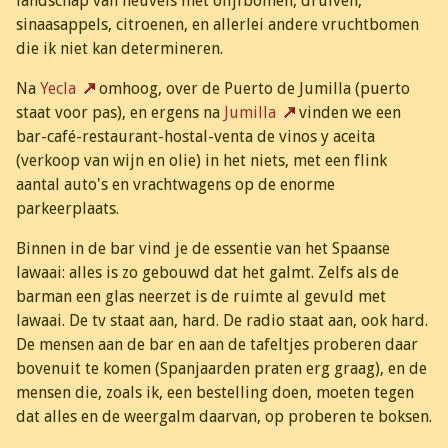
landschap van heuvels met olijfbomen, druiven,
sinaasappels, citroenen, en allerlei andere vruchtbomen
die ik niet kan determineren.
Na
Yecla
omhoog, over de Puerto de Jumilla (puerto
staat voor pas), en ergens na
Jumilla
vinden we een
bar-café-restaurant-hostal-venta de vinos y aceita
(verkoop van wijn en olie) in het niets, met een flink
aantal auto's en vrachtwagens op de enorme
parkeerplaats.
Binnen in de bar vind je de essentie van het Spaanse
lawaai: alles is zo gebouwd dat het galmt. Zelfs als de
barman een glas neerzet is de ruimte al gevuld met
lawaai. De tv staat aan, hard. De radio staat aan, ook hard.
De mensen aan de bar en aan de tafeltjes proberen daar
bovenuit te komen (Spanjaarden praten erg graag), en de
mensen die, zoals ik, een bestelling doen, moeten tegen
dat alles en de weergalm daarvan, op proberen te boksen.