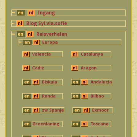
en
nl
Ingang
nl
Blog Syl.via.sofie
en
nl
Reisverhalen
en
nl
Europa
nl
Valencia
nl
Catalunya
nl
Cadiz
nl
Aragon
en
nl
Biskaia
en
nl
Andalucia
en
nl
Ronda
en
nl
Bilbao
en
nl
zw Spanje
en
nl
Exmoor
en
Greenlaning
en
nl
Toscane