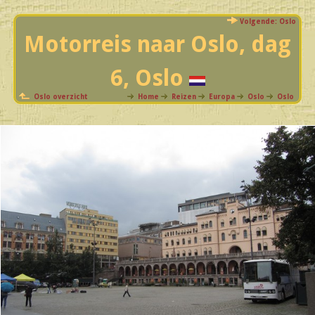
Volgende: Oslo
Motorreis naar Oslo, dag
6, Oslo
Oslo overzicht
Home
Reizen
Europa
Oslo
Oslo