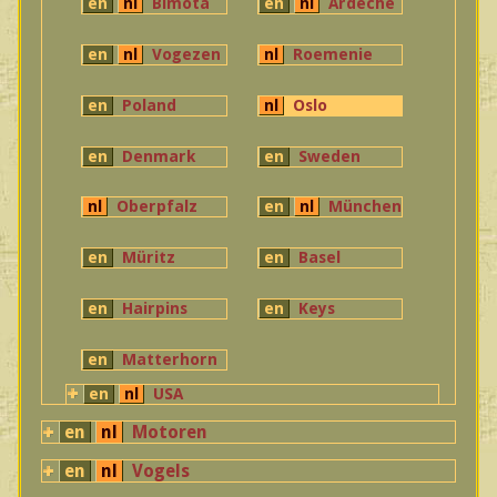
en
nl
Bimota
en
nl
Ardeche
en
nl
Vogezen
nl
Roemenie
en
Poland
nl
Oslo
en
Denmark
en
Sweden
nl
Oberpfalz
en
nl
München
en
Müritz
en
Basel
en
Hairpins
en
Keys
en
Matterhorn
en
nl
USA
en
nl
Motoren
en
nl
Vogels