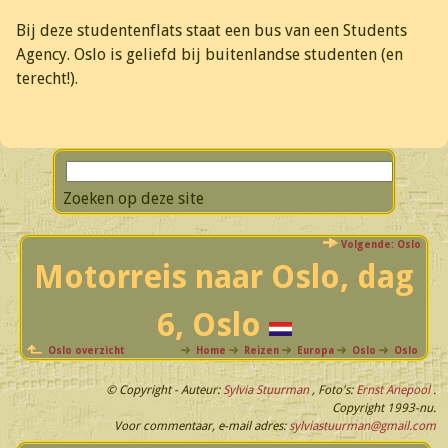
Bij deze studentenflats staat een bus van een Students
Agency. Oslo is geliefd bij buitenlandse studenten (en
terecht!).
Zoeken op deze site
Volgende: Oslo
Motorreis naar Oslo, dag
6, Oslo
Oslo overzicht
Home
Reizen
Europa
Oslo
Oslo
© Copyright - Auteur:
Sylvia
Stuurman
, Foto's:
Ernst
Anepool
.
Copyright 1993-nu.
Voor commentaar, e-mail adres:
sylviastuurman@gmail.com