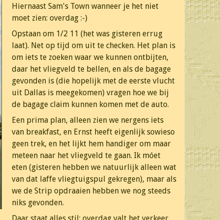
Hiernaast Sam's Town wanneer je het niet
moet zien: overdag :-)
Opstaan om 1/2 11 (het was gisteren errug
laat). Net op tijd om uit te checken. Het plan is
om iets te zoeken waar we kunnen ontbijten,
daar het vliegveld te bellen, en als de bagage
gevonden is (die hopelijk met de eerste vlucht
uit Dallas is meegekomen) vragen hoe we bij
de bagage claim kunnen komen met de auto.
Een prima plan, alleen zien we nergens iets
van breakfast, en Ernst heeft eigenlijk sowieso
geen trek, en het lijkt hem handiger om maar
meteen naar het vliegveld te gaan. Ik móet
eten (gisteren hebben we natuurlijk alleen wat
van dat laffe vliegtuigspul gekregen), maar als
we de Strip opdraaien hebben we nog steeds
niks gevonden.
Daar staat alles stil: overdag valt het verkeer