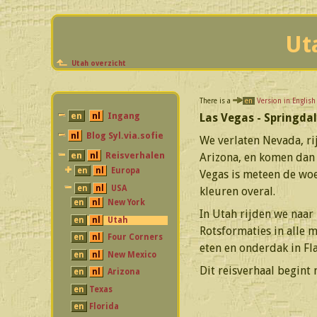
Ut
Utah overzicht
There is a
en
Version in Englis
en
nl
Ingang
Las Vegas - Springda
nl
Blog Syl.via.sofie
We verlaten Nevada, ri
en
nl
Reisverhalen
Arizona, en komen dan 
en
nl
Europa
Vegas is meteen de wo
en
nl
USA
kleuren overal.
en
nl
New York
In Utah rijden we naar 
en
nl
Utah
Rotsformaties in alle m
en
nl
Four Corners
eten en onderdak in Fla
en
nl
New Mexico
Dit reisverhaal begint
en
nl
Arizona
en
Texas
en
Florida