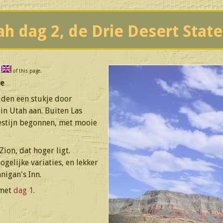
ah dag 2, de Drie Desert Stat
h
of this page.
le
jden een stukje door
in Utah aan. Buiten Las
estijn begonnen, met mooie
Zion, dat hoger ligt.
ogelijke variaties, en lekker
nigan's Inn.
 met
dag 1
.