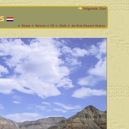
Volgende: Zion
es
Home
Reizen
VS
Utah
de Drie Desert States