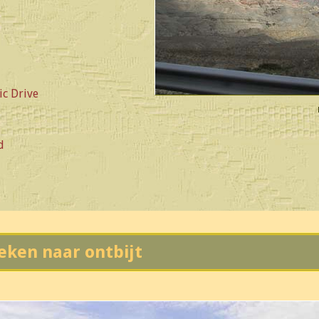
ic Drive
d
eken naar ontbijt