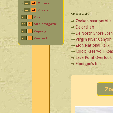
en
nl
Motoren
en
nl
Vogels
Op deze pagina:
en
nl
Over
Zoeken naar ontbijt
en
nl
Site navigatie
De ortlieb
en
nl
Copyright
De North Shore Scen
en
nl
Contact
Virgin River Canyon
Zion National Park
Kolob Reservoir Roa
Lava Point Overlook
Flanigan's Inn
Zo