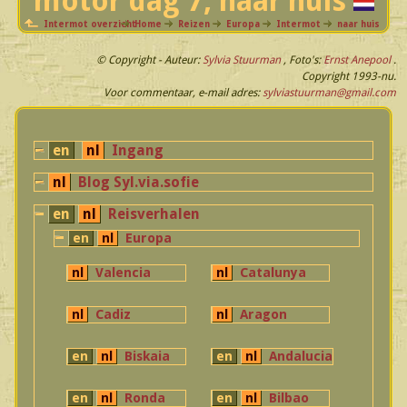
motor dag 7, naar huis
Intermot overzicht
Home
Reizen
Europa
Intermot
naar huis
© Copyright - Auteur:
Sylvia
Stuurman
, Foto's:
Ernst
Anepool
.
Copyright 1993-nu.
Voor commentaar, e-mail adres:
sylviastuurman@gmail.com
en
nl
Ingang
nl
Blog Syl.via.sofie
en
nl
Reisverhalen
en
nl
Europa
nl
Valencia
nl
Catalunya
nl
Cadiz
nl
Aragon
en
nl
Biskaia
en
nl
Andalucia
en
nl
Ronda
en
nl
Bilbao