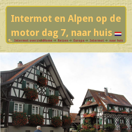
Intermot en Alpen op de
motor dag 7, naar huis
Intermot overzicht
Home
Reizen
Europa
Intermot
naar huis