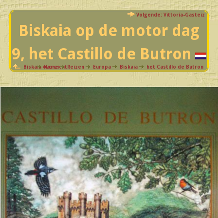
Volgende: Vittoria-Gasteiz
Biskaia op de motor dag
9, het Castillo de Butron
Biskaia overzicht
Home
Reizen
Europa
Biskaia
het Castillo de Butron