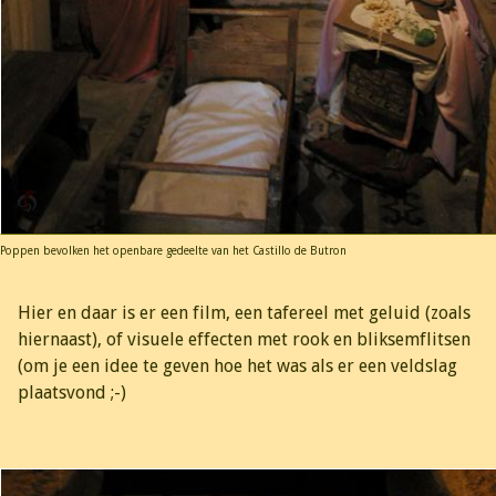
Poppen bevolken het openbare gedeelte van het Castillo de Butron
Hier en daar is er een film, een tafereel met geluid (zoals
hiernaast), of visuele effecten met rook en bliksemflitsen
(om je een idee te geven hoe het was als er een veldslag
plaatsvond ;-)