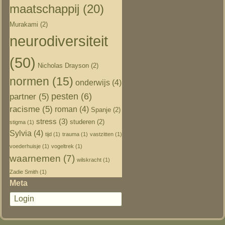
maatschappij
(20)
Murakami
(2)
neurodiversiteit
(50)
Nicholas Drayson
(2)
normen
(15)
onderwijs
(4)
pesten
(6)
partner
(5)
racisme
(5)
roman
(4)
Spanje
(2)
stress
(3)
studeren
(2)
stigma
(1)
Sylvia
(4)
tijd
(1)
trauma
(1)
vastzitten
(1)
voederhuisje
(1)
vogeltrek
(1)
waarnemen
(7)
wilskracht
(1)
Zadie Smith
(1)
Meta
Login