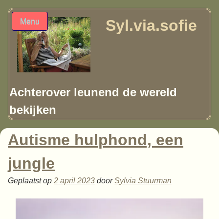
Syl.via.sofie
Menu
Achterover leunend de wereld
bekijken
Autisme hulphond, een
jungle
Geplaatst op
2 april 2023
door
Sylvia Stuurman