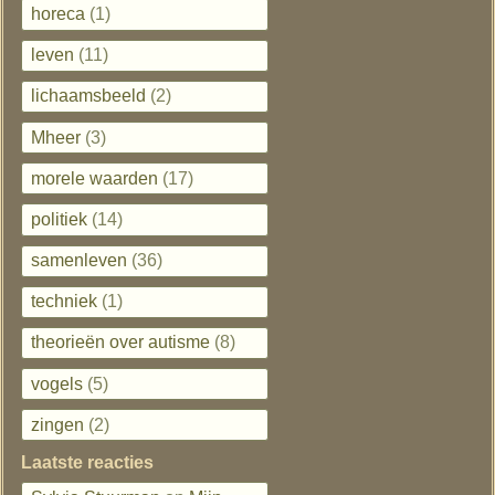
horeca
(1)
leven
(11)
lichaamsbeeld
(2)
Mheer
(3)
morele waarden
(17)
politiek
(14)
samenleven
(36)
techniek
(1)
theorieën over autisme
(8)
vogels
(5)
zingen
(2)
Laatste reacties