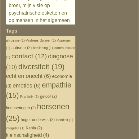
broer, mijn visie op
psychiatrische etiketten en
op mensen in het algemeen
Tags
altruisme
(1)
Andreas Burnier
(1)
Asperger
autisme
(2)
(1)
beslissing
(1)
communicatie
contact
(12)
diagnose
(1)
diversiteit
(19)
(10)
echt en onecht
(6)
economie
empathie
emoties
(6)
(3)
(15)
geloof
(2)
Frankrijk
(1)
hersenen
herinneringen
(2)
(25)
hoger onderwijs
(2)
identiteit
(1)
Kenia
(2)
integriteit
(1)
kleinschaligheid
(4)