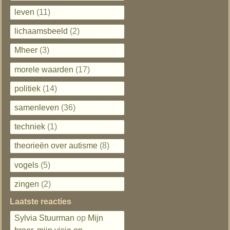
leven
(11)
lichaamsbeeld
(2)
Mheer
(3)
morele waarden
(17)
politiek
(14)
samenleven
(36)
techniek
(1)
theorieën over autisme
(8)
vogels
(5)
zingen
(2)
Laatste reacties
Sylvia Stuurman
op
Mijn