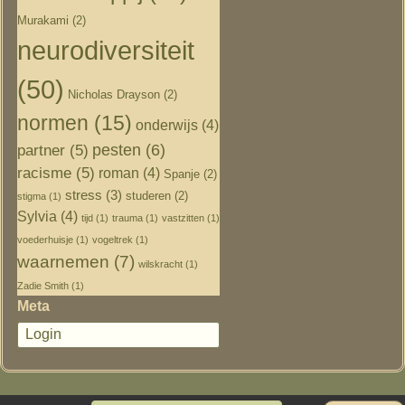
Murakami
(2)
neurodiversiteit
(50)
Nicholas Drayson
(2)
normen
(15)
onderwijs
(4)
pesten
(6)
partner
(5)
racisme
(5)
roman
(4)
Spanje
(2)
stress
(3)
studeren
(2)
stigma
(1)
Sylvia
(4)
tijd
(1)
trauma
(1)
vastzitten
(1)
voederhuisje
(1)
vogeltrek
(1)
waarnemen
(7)
wilskracht
(1)
Zadie Smith
(1)
Meta
Login