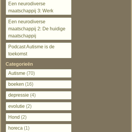
Een neurodiverse
maatschappij 3: Werk
Een neurodiverse
maatschappij 2: De huidige
maatschappij
Podcast Autisme is de
toekomst
Categorieën
Autisme
(70)
boeken
(16)
depressie
(4)
evolutie
(2)
Hond
(2)
horeca
(1)