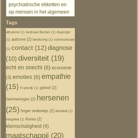
psychiatrische etiketten en
op mensen in het algemeen
Tags
altruisme
(1)
Andreas Burnier
(1)
Asperger
autisme
(2)
(1)
beslissing
(1)
communicatie
contact
(12)
diagnose
(1)
diversiteit
(19)
(10)
echt en onecht
(6)
economie
empathie
emoties
(6)
(3)
(15)
geloof
(2)
Frankrijk
(1)
hersenen
herinneringen
(2)
(25)
hoger onderwijs
(2)
identiteit
(1)
Kenia
(2)
integriteit
(1)
kleinschaligheid
(4)
maatschappij
(20)