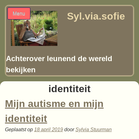
Syl.via.sofie
Menu
Achterover leunend de wereld
bekijken
identiteit
Mijn autisme en mijn
identiteit
Geplaatst op
18 april 2019
door
Sylvia Stuurman