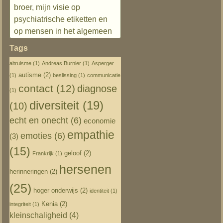
broer, mijn visie op
psychiatrische etiketten en
op mensen in het algemeen
Tags
altruisme
(1)
Andreas Burnier
(1)
Asperger
autisme
(2)
(1)
beslissing
(1)
communicatie
contact
(12)
diagnose
(1)
diversiteit
(19)
(10)
echt en onecht
(6)
economie
empathie
emoties
(6)
(3)
(15)
geloof
(2)
Frankrijk
(1)
hersenen
herinneringen
(2)
(25)
hoger onderwijs
(2)
identiteit
(1)
Kenia
(2)
integriteit
(1)
kleinschaligheid
(4)