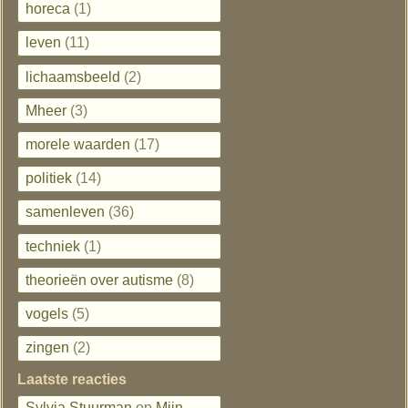
horeca
(1)
leven
(11)
lichaamsbeeld
(2)
Mheer
(3)
morele waarden
(17)
politiek
(14)
samenleven
(36)
techniek
(1)
theorieën over autisme
(8)
vogels
(5)
zingen
(2)
Laatste reacties
Sylvia Stuurman
op
Mijn