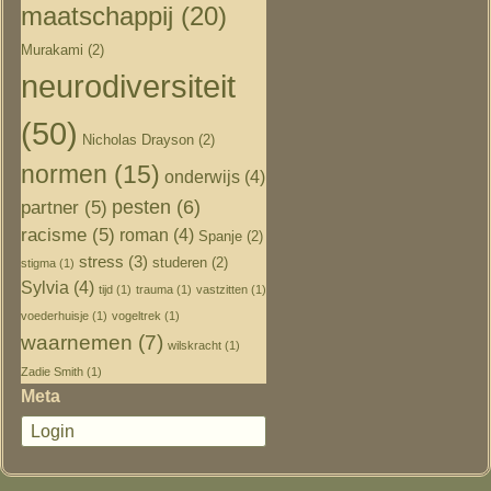
maatschappij
(20)
Murakami
(2)
neurodiversiteit
(50)
Nicholas Drayson
(2)
normen
(15)
onderwijs
(4)
pesten
(6)
partner
(5)
racisme
(5)
roman
(4)
Spanje
(2)
stress
(3)
studeren
(2)
stigma
(1)
Sylvia
(4)
tijd
(1)
trauma
(1)
vastzitten
(1)
voederhuisje
(1)
vogeltrek
(1)
waarnemen
(7)
wilskracht
(1)
Zadie Smith
(1)
Meta
Login