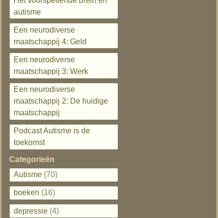
Het voorspellende brein en
autisme
Een neurodiverse
maatschappij 4: Geld
Een neurodiverse
maatschappij 3: Werk
Een neurodiverse
maatschappij 2: De huidige
maatschappij
Podcast Autisme is de
toekomst
Categorieën
Autisme
(70)
boeken
(16)
depressie
(4)