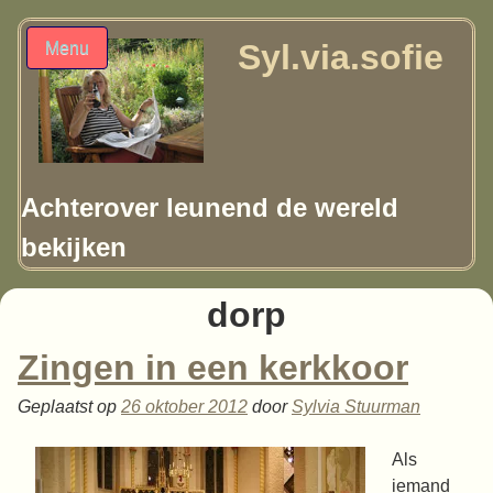
Syl.via.sofie
Menu
Achterover leunend de wereld
bekijken
dorp
Zingen in een kerkkoor
Geplaatst op
26 oktober 2012
door
Sylvia Stuurman
Als
iemand