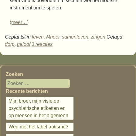
stem vind ik bovendien misschien wel het mooiste
instrument om te spelen.
(meer…)
Geplaatst in
leven
,
Mheer
,
samenleven
,
zingen
Getagd
dorp
,
geloof
3 reacties
Zoeken
Recente berichten
Mijn broer, mijn visie op
psychiatrische etiketten en
op mensen in het algemeen
Weg met het label autisme?