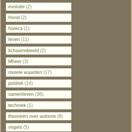
evolutie
(2)
Hond
(2)
horeca
(1)
leven
(11)
lichaamsbeeld
(2)
Mheer
(3)
morele waarden
(17)
politiek
(14)
samenleven
(36)
techniek
(1)
theorieën over autisme
(8)
vogels
(5)