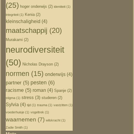
(25)
hoger onderwijs
(2)
identiteit
(1)
Kenia
(2)
integriteit
(1)
kleinschaligheid
(4)
maatschappij
(20)
Murakami
(2)
neurodiversiteit
(50)
Nicholas Drayson
(2)
normen
(15)
onderwijs
(4)
pesten
(6)
partner
(5)
racisme
(5)
roman
(4)
Spanje
(2)
stress
(3)
studeren
(2)
stigma
(1)
Sylvia
(4)
tijd
(1)
trauma
(1)
vastzitten
(1)
voederhuisje
(1)
vogeltrek
(1)
waarnemen
(7)
wilskracht
(1)
Zadie Smith
(1)