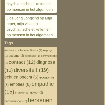
psychiatrische etiketten en
op mensen in het algemeen
J de Jong Jongkind
op
Mijn
broer, mijn visie op
psychiatrische etiketten en
op mensen in het algemeen
Tags
altruisme
(1)
Andreas Burnier
(1)
Asperger
autisme
(2)
(1)
beslissing
(1)
communicatie
contact
(12)
diagnose
(1)
diversiteit
(19)
(10)
echt en onecht
(6)
economie
empathie
emoties
(6)
(3)
(15)
geloof
(2)
Frankrijk
(1)
hersenen
herinneringen
(2)