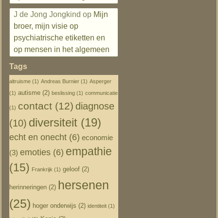
J de Jong Jongkind
op
Mijn
broer, mijn visie op
psychiatrische etiketten en
op mensen in het algemeen
Tags
altruisme
(1)
Andreas Burnier
(1)
Asperger
autisme
(2)
(1)
beslissing
(1)
communicatie
contact
(12)
diagnose
(1)
diversiteit
(19)
(10)
echt en onecht
(6)
economie
empathie
emoties
(6)
(3)
(15)
geloof
(2)
Frankrijk
(1)
hersenen
herinneringen
(2)
(25)
hoger onderwijs
(2)
identiteit
(1)