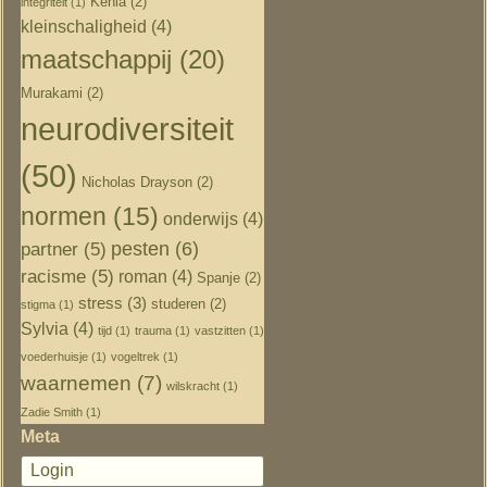
Kenia
(2)
integriteit
(1)
kleinschaligheid
(4)
maatschappij
(20)
Murakami
(2)
neurodiversiteit
(50)
Nicholas Drayson
(2)
normen
(15)
onderwijs
(4)
pesten
(6)
partner
(5)
racisme
(5)
roman
(4)
Spanje
(2)
stress
(3)
studeren
(2)
stigma
(1)
Sylvia
(4)
tijd
(1)
trauma
(1)
vastzitten
(1)
voederhuisje
(1)
vogeltrek
(1)
waarnemen
(7)
wilskracht
(1)
Zadie Smith
(1)
Meta
Login