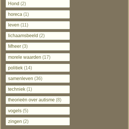
Hond
(2)
horeca
(1)
leven
(11)
lichaamsbeeld
(2)
Mheer
(3)
morele waarden
(17)
politiek
(14)
samenleven
(36)
techniek
(1)
theorieën over autisme
(8)
vogels
(5)
zingen
(2)