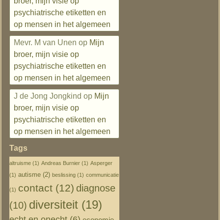
broer, mijn visie op
psychiatrische etiketten en
op mensen in het algemeen
Mevr. M van Unen
op
Mijn
broer, mijn visie op
psychiatrische etiketten en
op mensen in het algemeen
J de Jong Jongkind
op
Mijn
broer, mijn visie op
psychiatrische etiketten en
op mensen in het algemeen
Tags
altruisme
(1)
Andreas Burnier
(1)
Asperger
autisme
(2)
(1)
beslissing
(1)
communicatie
contact
(12)
diagnose
(1)
diversiteit
(19)
(10)
echt en onecht
(6)