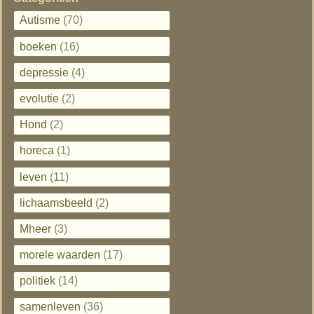
Autisme
(70)
boeken
(16)
depressie
(4)
evolutie
(2)
Hond
(2)
horeca
(1)
leven
(11)
lichaamsbeeld
(2)
Mheer
(3)
morele waarden
(17)
politiek
(14)
samenleven
(36)