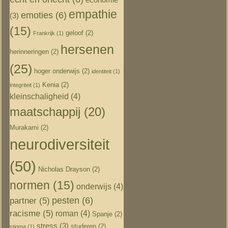
economie
empathie
emoties
(6)
(3)
(15)
geloof
(2)
Frankrijk
(1)
hersenen
herinneringen
(2)
(25)
hoger onderwijs
(2)
identiteit
(1)
Kenia
(2)
integriteit
(1)
kleinschaligheid
(4)
maatschappij
(20)
Murakami
(2)
neurodiversiteit
(50)
Nicholas Drayson
(2)
normen
(15)
onderwijs
(4)
pesten
(6)
partner
(5)
racisme
(5)
roman
(4)
Spanje
(2)
stress
(3)
studeren
(2)
stigma
(1)