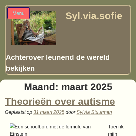
Syl.via.sofie
Menu
Achterover leunend de wereld
bekijken
Maand:
maart 2025
Theorieën over autisme
Geplaatst op
31 maart 2025
door
Sylvia Stuurman
Toen ik
mijn