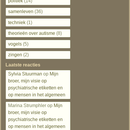
politiek
(14)
samenleven
(36)
techniek
(1)
theorieën over autisme
(8)
vogels
(5)
zingen
(2)
Laatste reacties
Sylvia Stuurman
op
Mijn
broer, mijn visie op
psychiatrische etiketten en
op mensen in het algemeen
Marina Strumphler
op
Mijn
broer, mijn visie op
psychiatrische etiketten en
op mensen in het algemeen