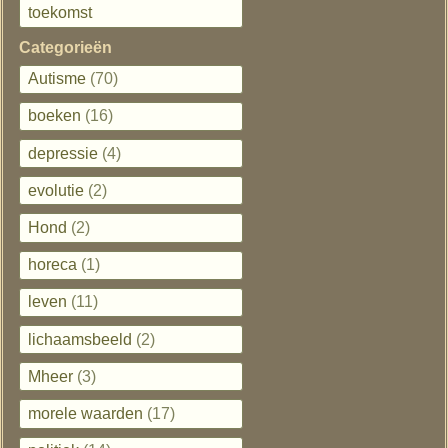
toekomst
Categorieën
Autisme
(70)
boeken
(16)
depressie
(4)
evolutie
(2)
Hond
(2)
horeca
(1)
leven
(11)
lichaamsbeeld
(2)
Mheer
(3)
morele waarden
(17)