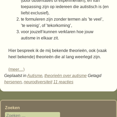
(door observaties of experimenten), en van
toepassing zijn op iedereen die autistisch is (en
liefst exclusief),
te formuleren zijn zonder termen als ’te veel’,
’te weinig’, of ’tekorkoming’,
voor jouzelf kunnen verklaren hoe jouw
autisme in elkaar zit.
Hier bespreek ik de mij bekende theorieën, ook (vaak
heel bekende) theorieën die al lang weerlegd zijn.
(meer…)
Geplaatst in
Autisme
,
theorieën over autisme
Getagd
hersenen
,
neurodiversiteit
11 reacties
Zoeken