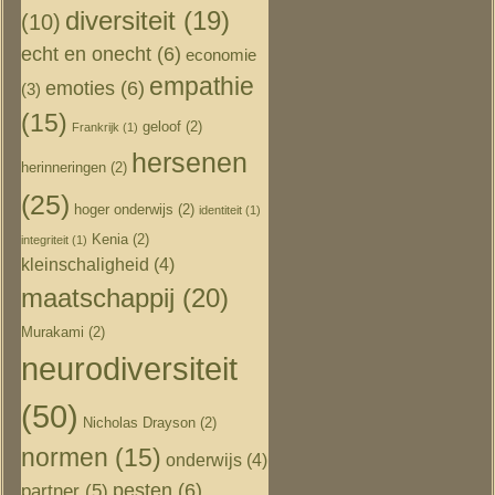
diversiteit
(19)
(10)
echt en onecht
(6)
economie
empathie
emoties
(6)
(3)
(15)
geloof
(2)
Frankrijk
(1)
hersenen
herinneringen
(2)
(25)
hoger onderwijs
(2)
identiteit
(1)
Kenia
(2)
integriteit
(1)
kleinschaligheid
(4)
maatschappij
(20)
Murakami
(2)
neurodiversiteit
(50)
Nicholas Drayson
(2)
normen
(15)
onderwijs
(4)
pesten
(6)
partner
(5)