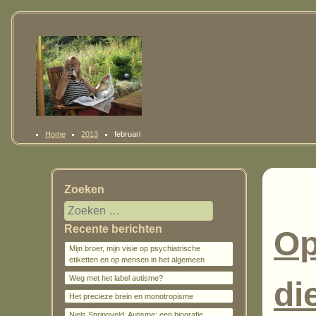
Home
2013
februari
Zoeken
Recente berichten
Op
Mijn broer, mijn visie op psychiatrische
etiketten en op mensen in het algemeen
Weg met het label autisme?
di
Het precieze brein en monotropisme
Niels Springveld, Autisme: een biografie