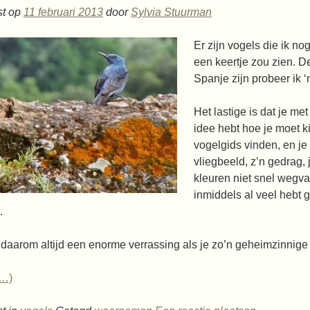
st op
11 februari 2013
door
Sylvia Stuurman
Er zijn vogels die ik no
een keertje zou zien. 
Spanje zijn probeer ik ‘
Het lastige is dat je me
idee hebt hoe je moet ki
vogelgids vinden, en je 
vliegbeeld, z’n gedrag, 
kleuren niet snel wegvall
inmiddels al veel hebt 
.
 daarom altijd een enorme verrassing als je zo’n geheimzinnige
r…)