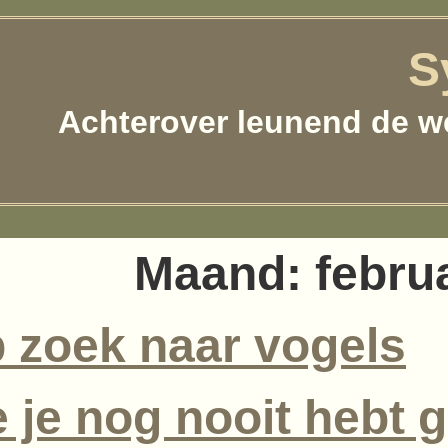
S
Achterover leunend de w
Maand:
febru
 zoek naar vogels
e je nog nooit hebt 