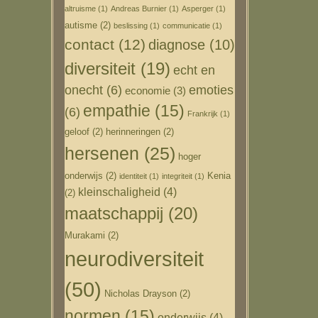
altruisme
(1)
Andreas Burnier
(1)
Asperger
(1)
autisme
(2)
beslissing
(1)
communicatie
(1)
contact
(12)
diagnose
(10)
diversiteit
(19)
echt en
onecht
(6)
emoties
economie
(3)
empathie
(15)
(6)
Frankrijk
(1)
geloof
(2)
herinneringen
(2)
hersenen
(25)
hoger
onderwijs
(2)
Kenia
identiteit
(1)
integriteit
(1)
kleinschaligheid
(4)
(2)
maatschappij
(20)
Murakami
(2)
neurodiversiteit
(50)
Nicholas Drayson
(2)
normen
(15)
onderwijs
(4)