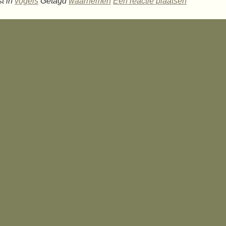
t in
vogels
Getagd
waarnemen
Een reactie plaatsen