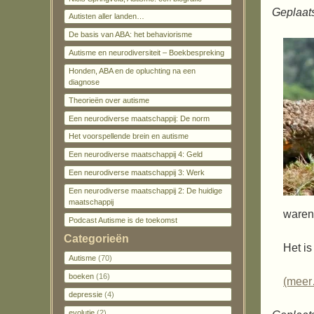
Geplaat
Autisten aller landen…
De basis van ABA: het behaviorisme
Autisme en neurodiversiteit – Boekbespreking
Honden, ABA en de opluchting na een
diagnose
Theorieën over autisme
Een neurodiverse maatschappij: De norm
Het voorspellende brein en autisme
Een neurodiverse maatschappij 4: Geld
Een neurodiverse maatschappij 3: Werk
Een neurodiverse maatschappij 2: De huidige
maatschappij
waren
Podcast Autisme is de toekomst
Categorieën
Het is
Autisme
(70)
boeken
(16)
(mee
depressie
(4)
evolutie
(2)