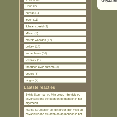
Geplaats
Hond
(2)
horeca
(1)
leven
(11)
lichaamsbeeld
(2)
Mheer
(3)
morele waarden
(17)
politiek
(14)
samenleven
(36)
techniek
(1)
theorieën over autisme
(8)
vogels
(5)
zingen
(2)
Laatste reacties
Sylvia Stuurman
op
Mijn broer, mijn visie op
psychiatrische etiketten en op mensen in het
algemeen
Marina Strumphler
op
Mijn broer, mijn visie op
psychiatrische etiketten en op mensen in het