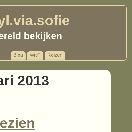
yl.via.sofie
ereld bekijken
Blog
Wie?
Reizen
ari 2013
gezien